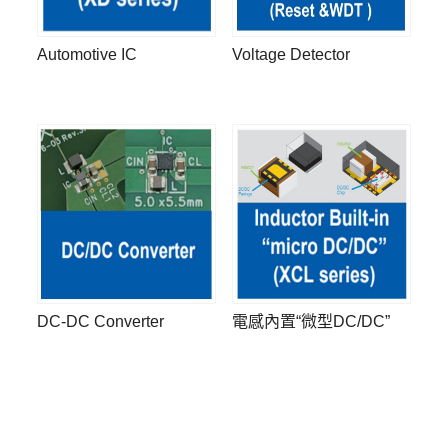
Automotive IC
Voltage Detector
DC-DC Converter
電感內置“微型DC/DC”