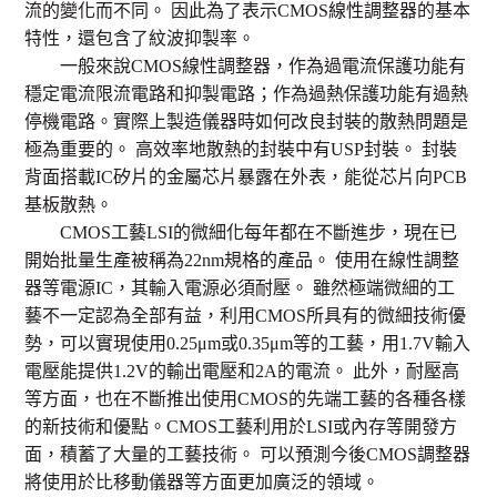
流的變化而不同。 因此為了表示CMOS線性調整器的基本
特性，還包含了紋波抑製率。
一般來說CMOS線性調整器，作為過電流保護功能有
穩定電流限流電路和抑製電路；作為過熱保護功能有過熱
停機電路。實際上製造儀器時如何改良封裝的散熱問題是
極為重要的。 高效率地散熱的封裝中有USP封裝。 封裝
背面搭載IC矽片的金屬芯片暴露在外表，能從芯片向PCB
基板散熱。
CMOS工藝LSI的微細化每年都在不斷進步，現在已
開始批量生產被稱為22nm規格的產品。 使用在線性調整
器等電源IC，其輸入電源必須耐壓。 雖然極端微細的工
藝不一定認為全部有益，利用CMOS所具有的微細技術優
勢，可以實現使用0.25μm或0.35μm等的工藝，用1.7V輸入
電壓能提供1.2V的輸出電壓和2A的電流。 此外，耐壓高
等方面，也在不斷推出使用CMOS的先端工藝的各種各樣
的新技術和優點。
CMOS工藝利用於LSI或內存等開發方
面，積蓄了大量的工藝技術。 可以預測今後CMOS調整器
將使用於比移動儀器等方面更加廣泛的領域。