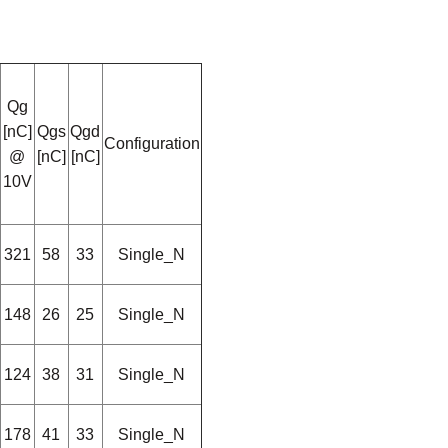
Qg
[nC]
Qgs
Qgd
Configuration
@
[nC]
[nC]
10V
321
58
33
Single_N
148
26
25
Single_N
124
38
31
Single_N
178
41
33
Single_N