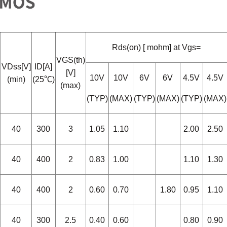
Rds(on) [ mohm] at Vgs=
VGS(th)
VDss[V]
ID[A]
[V]
10V
10V
6V
6V
4.5V
4.5V
(min)
(25℃)
(max)
(TYP)
(MAX)
(TYP)
(MAX)
(TYP)
(MAX)
40
300
3
1.05
1.10
2.00
2.50
40
400
2
0.83
1.00
1.10
1.30
40
400
2
0.60
0.70
1.80
0.95
1.10
40
300
2.5
0.40
0.60
0.80
0.90